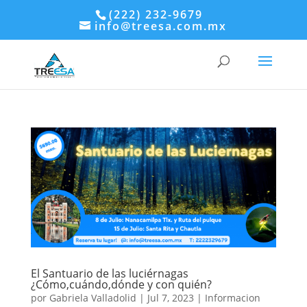
(222) 232-9679
info@treesa.com.mx
El Santuario de las luciérnagas
¿Cómo,cuándo,dónde y con quién?
por
Gabriela Valladolid
|
Jul 7, 2023
|
Informacion