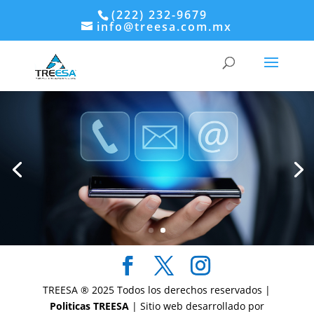
(222) 232-9679
info@treesa.com.mx
Ahora, dale seguimiento y
manten comunicacion con el
Cliente !
Click para continuar
TREESA ® 2025 Todos los derechos reservados |
Politicas TREESA
| Sitio web desarrollado por